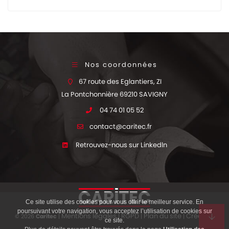
Nos coordonnées
67 route des Eglantiers, ZI
04 74 01 05 52
contact@caritec.fr
Retrouvez-nous sur Linkedln
Ce site utilise des cookies pour vous offrir le meilleur service. En
poursuivant votre navigation, vous acceptez l’utilisation de cookies sur
Mentions légales
RGPD
Plan du site
Création
© 2026
Caritec
|
|
|
|
ce site.